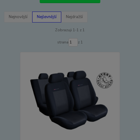
Nejnovější
Nejlevnější
Nejdražší
Zobrazuji 1-1 z 1
strana
z 1