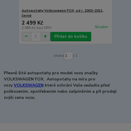
Autopotahy Volkswagen FOX, od r. 2003-2011,
černé
2 499 Kč
Skladem
2 065 Kč
bez DPH
Přidat do košíku
strana
z 1
Přesně šité autopotahy pro model vozu značky
VOLKSWAGEN FOX.
Autopotahy na míru pro
vozy
VOLKSWAGEN
které ochrání Vaše sedadla před
poškozením, opotřebením nebo zašpiněním a při prodeji
zvýší cenu vozu.