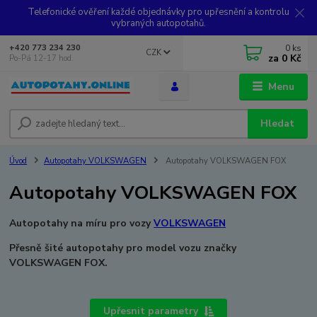
Telefonické ověření každé objednávky pro upřesnění a kontrolu
vybraných autopotahů.
0
ks
+420 773 234 230
CZK
za
0 Kč
Po-Pá 12-17 hod.
Menu
Hledat
Úvod
Autopotahy VOLKSWAGEN
Autopotahy VOLKSWAGEN FOX
Autopotahy VOLKSWAGEN FOX
Autopotahy na míru pro vozy
VOLKSWAGEN
Přesně šité autopotahy pro model vozu značky
VOLKSWAGEN FOX.
Upřesnit parametry