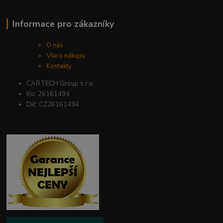
Informace pro zákazníky
O nás
Vše o nákupu
Kontakty
CARTECH Group s.r.o.
Ičo: 26161494
Dič: CZ26161494