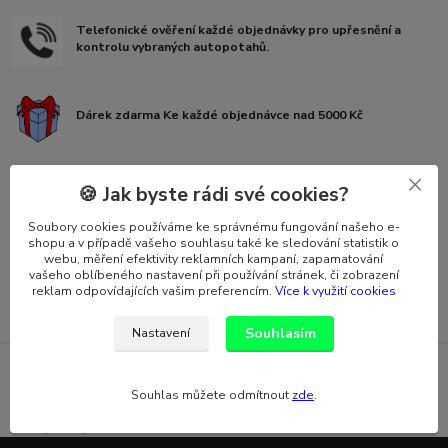
Telefonické ověření každé objednávky pro upřesnění a
kontrolu vybraných autopotahů.
Dárek zdarma Ke každé objednávce nad 5000 Kč
Zásilkovna za 25,- Kč ke všem objednávkám do 5 kg a 50 cm
🍪 Jak byste rádi své cookies?
rozměru
Soubory cookies používáme ke správnému fungování našeho e-
shopu a v případě vašeho souhlasu také ke sledování statistik o
Zakázková výroba U tohoto modelu vozu je více možností
webu, měření efektivity reklamních kampaní, zapamatování
tvaru sedaček, opěrek hlavy, ovládacích prvků a dělení
vašeho oblíbeného nastavení při používání stránek, či zobrazení
sedadel .
reklam odpovídajících vašim preferencím.
Více k využití cookies
Souhlasím
Nastavení
Přesné autopotahy, Autopotahy na míru, Přesně šité autopotahy,
Přesné autopotahy, Autopotahy na míru, Přesně šité autopotahy,
Souhlas můžete odmítnout
zde
.
Autopotahy Škoda, Autopotahy VW, Autopotahy Dacia,
Autopotahy Ford