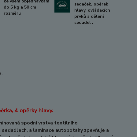
ke všem objednávkám
sedaček, opěrek
do 5 kg a 50 cm
hlavy, ovládacích
rozměru
prvků a dělení
sedadel .
6.
ěrka, 4 opěrky hlavy.
minovaná spodní vrstva textilního
h sedadlech, a laminace autopotahy zpevňuje a