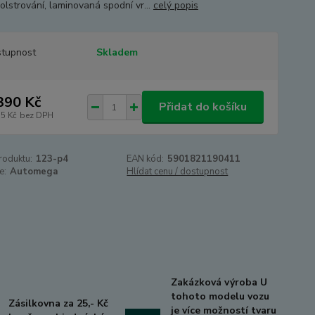
olstrování, laminovaná spodní vr...
celý popis
tupnost
Skladem
390 Kč
Přidat do košíku
75 Kč
bez DPH
roduktu:
123-p4
EAN kód:
5901821190411
e:
Automega
Hlídat cenu / dostupnost
Zakázková výroba U
tohoto modelu vozu
Zásilkovna za 25,- Kč
je více možností tvaru