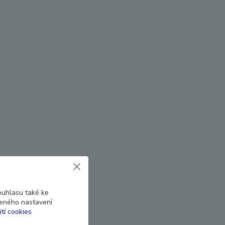
ouhlasu také ke
beného nastavení
ití cookies