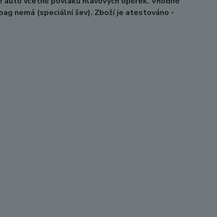
é auto včetně povlaků hlavových opěrek. Vhodné
irbag nemá (speciální šev). Zboží je atestováno -