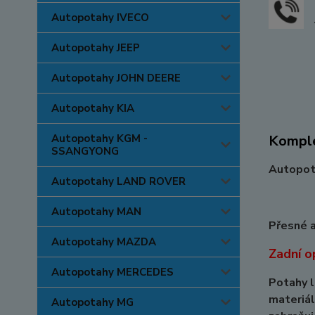
Autopotahy IVECO
Autopotahy JEEP
Autopotahy JOHN DEERE
Autopotahy KIA
Autopotahy KGM -
Komple
SSANGYONG
Autopota
Autopotahy LAND ROVER
Autopotahy MAN
Přesné a
Autopotahy MAZDA
Zadní o
Autopotahy MERCEDES
Potahy l
materiál
Autopotahy MG