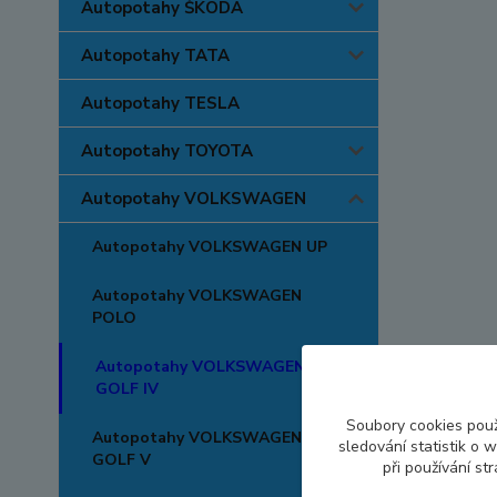
Autopotahy ŠKODA
Autopotahy TATA
Autopotahy TESLA
Autopotahy TOYOTA
Autopotahy VOLKSWAGEN
Autopotahy VOLKSWAGEN UP
Autopotahy VOLKSWAGEN
POLO
Autopotahy VOLKSWAGEN
GOLF IV
Soubory cookies pou
Autopotahy VOLKSWAGEN
sledování statistik o
GOLF V
při používání st