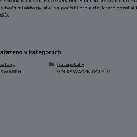
e sklouzávání potahů ze sedadel. Sada autopotahů na cel
 s bočními airbagy, ale lze použít i pro auto, které boční a
8SD.
zařazeno v kategoriích
potahy
Autopotahy
KSWAGEN
VOLKSWAGEN GOLF IV