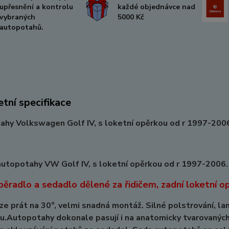
upřesnění a kontrolu
každé objednávce nad
vybraných
5000 Kč
autopotahů.
tní specifikace
hy Volkswagen Golf IV, s loketní opěrkou od r 1997-200
utopotahy VW Golf IV, s loketní opěrkou od r 1997-2006.
pěradlo a sedadlo dělené za řidičem, zadní loketní op
ze prát na 30°, velmi snadná montáž. Silné polstrování, la
u.Autopotahy dokonale pasují i na anatomicky tvarovanýc