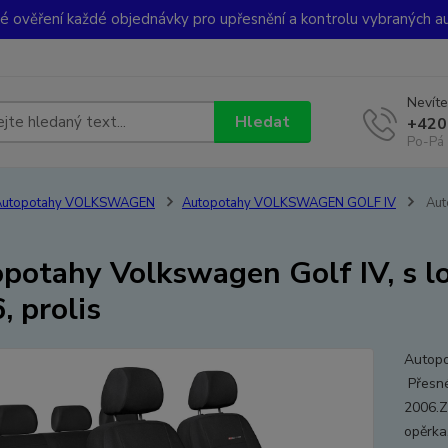
ké ověření každé objednávky pro upřesnění a kontrolu vybraných a
Nevíte
Hledat
+420
Po-Pá 
Autopotahy VOLKSWAGEN
Autopotahy VOLKSWAGEN GOLF IV
Aut
potahy Volkswagen Golf IV, s l
, prolis
Autopo
Přesné
2006.Z
opěrka