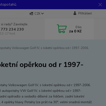
utopotahů.
Přihlášení
CZK
 si rady? Zavolejte.
0
ks
 773 234 230
za
0 Kč
12-17 hod.
opotahy Volkswagen Golf IV, s loketní opěrkou od r 1997-2006,
oketní opěrkou od r 1997-
tahy Volkswagen Golf IV, s loketní opěrkou od r 1997-2006.
 autopotahy VW Golf IV, s loketní opěrkou od r 1997-
adní opěradlo a sedadlo dělené za řidičem, zadní loketní
, 4 opěrky hlavy. Potahy lze prát na 30°, velmi snadná montáž.