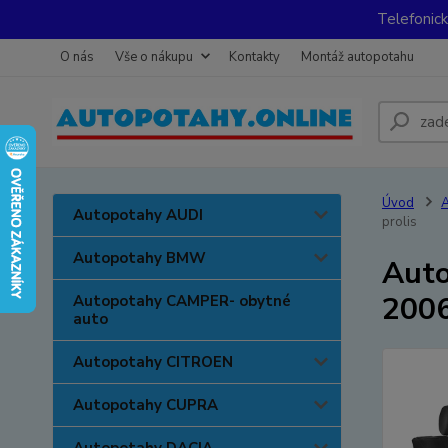
Telefonic
O nás
Vše o nákupu
Kontakty
Montáž autopotahu
Úvod
Autopotahy AUDI
prolis
Autopotahy BMW
Auto
2006
Autopotahy CAMPER- obytné
auto
Autopotahy CITROEN
Autopotahy CUPRA