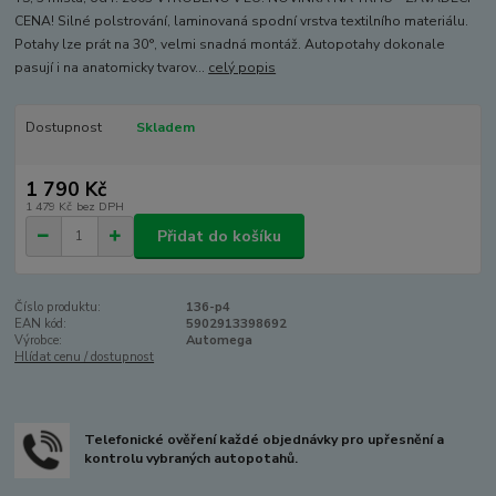
CENA! Silné polstrování, laminovaná spodní vrstva textilního materiálu.
Potahy lze prát na 30°, velmi snadná montáž. Autopotahy dokonale
pasují i na anatomicky tvarov...
celý popis
Dostupnost
Skladem
1 790 Kč
1 479 Kč
bez DPH
Přidat do košíku
Číslo produktu:
136-p4
EAN kód:
5902913398692
Výrobce:
Automega
Hlídat cenu / dostupnost
Telefonické ověření každé objednávky pro upřesnění a
kontrolu vybraných autopotahů.