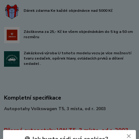
Dárek zdarma Ke každé objednávce nad 5000 Kč
Zásilkovna za 25,- Kč ke všem objednávkám do 5 kg a 50 cm
rozměru
Zakázková výroba U tohoto modelu vozu je více možností
tvaru sedaček, opěrek hlavy, ovládacích prvků a dělení
sedadel .
Kompletní specifikace
Autopotahy Volkswagen T5, 3 místa, od r. 2003
Přesné autopotahy VW T5, 3 místa, od r. 2003