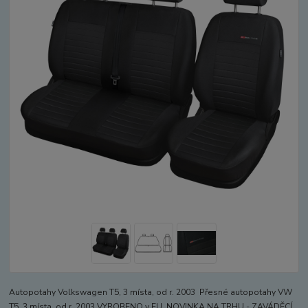
Autopotahy Volkswagen T5, 3 místa, od r. 2003 Přesné autopotahy VW
T5, 3 místa, od r. 2003 VYROBENO v EU. NOVINKA NA TRHU - ZAVÁDĚCÍ