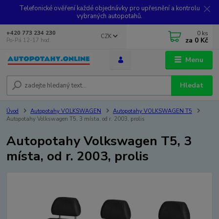
Telefonické ověření každé objednávky pro upřesnění a kontrolu
vybraných autopotahů.
0
ks
+420 773 234 230
CZK
za
0 Kč
Po-Pá 12-17 hod.
Menu
Hledat
Úvod
Autopotahy VOLKSWAGEN
Autopotahy VOLKSWAGEN T5
Autopotahy Volkswagen T5, 3 místa, od r. 2003, prolis
Autopotahy Volkswagen T5, 3
místa, od r. 2003, prolis