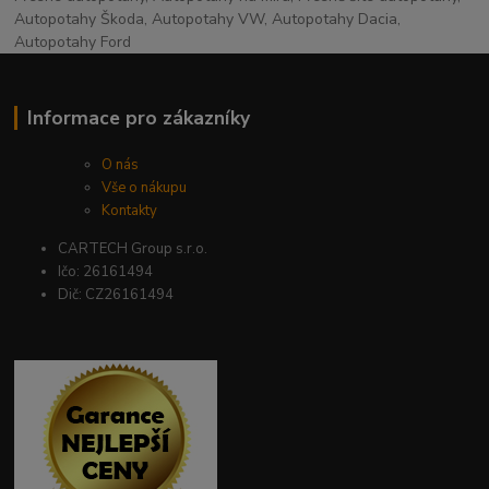
Autopotahy Škoda, Autopotahy VW, Autopotahy Dacia,
Autopotahy Ford
Informace pro zákazníky
O nás
Vše o nákupu
Kontakty
CARTECH Group s.r.o.
Ičo: 26161494
Dič: CZ26161494